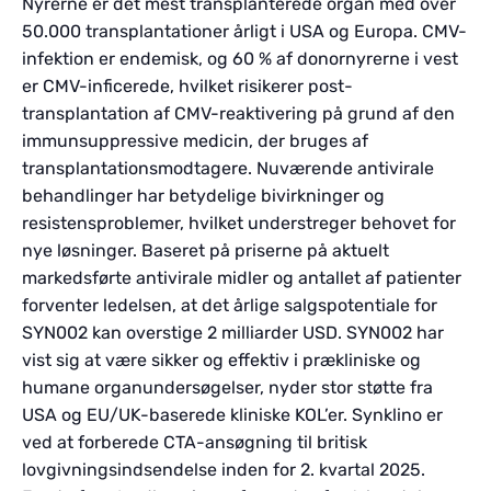
Nyrerne er det mest transplanterede organ med over
50.000 transplantationer årligt i USA og Europa. CMV-
infektion er endemisk, og 60 % af donornyrerne i vest
er CMV-inficerede, hvilket risikerer post-
transplantation af CMV-reaktivering på grund af den
immunsuppressive medicin, der bruges af
transplantationsmodtagere. Nuværende antivirale
behandlinger har betydelige bivirkninger og
resistensproblemer, hvilket understreger behovet for
nye løsninger. Baseret på priserne på aktuelt
markedsførte antivirale midler og antallet af patienter
forventer ledelsen, at det årlige salgspotentiale for
SYN002 kan overstige 2 milliarder USD. SYN002 har
vist sig at være sikker og effektiv i prækliniske og
humane organundersøgelser, nyder stor støtte fra
USA og EU/UK-baserede kliniske KOL’er. Synklino er
ved at forberede CTA-ansøgning til britisk
lovgivningsindsendelse inden for 2. kvartal 2025.