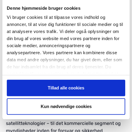
Download slides fra præsentationen her
Denne hjemmeside bruger cookies
Vi bruger cookies til at tilpasse vores indhold og
annoncer, til at vise dig funktioner til sociale medier og til
at analysere vores trafik. Vi deler også oplysninger om
din brug af vores website med vores partnere inden for
sociale medier, annonceringspartnere og
analysepartnere. Vores partnere kan kombinere disse
data med andre oplysninger, du har givet dem, eller som
de har indsamlet fra din brug af deres tjenester. Du
samtykker til vores cookies, hvis du fortsætter med at
anvende vores hjemmeside.
GomSpace
er en europæisk pioner inden for udvikling
Tillad alle cookies
og produktion af nano- og mikrosatellitter. Med over 17
års erfaring og mere end 75 satellitter i kredsløb har vi
Kun nødvendige cookies
opbygget et stærkt renommé som leverandør af nogle
af branchens mest driftssikre og alsidige
satellitteknologier – til det kommercielle segment og
myndigheder inden for forsvar og sikkerhed