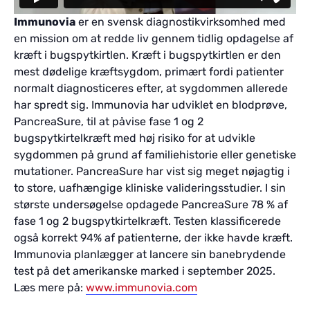
Immunovia
er en svensk diagnostikvirksomhed med
en mission om at redde liv gennem tidlig opdagelse af
kræft i bugspytkirtlen. Kræft i bugspytkirtlen er den
mest dødelige kræftsygdom, primært fordi patienter
normalt diagnosticeres efter, at sygdommen allerede
har spredt sig. Immunovia har udviklet en blodprøve,
PancreaSure, til at påvise fase 1 og 2
bugspytkirtelkræft med høj risiko for at udvikle
sygdommen på grund af familiehistorie eller genetiske
mutationer. PancreaSure har vist sig meget nøjagtig i
to store, uafhængige kliniske valideringsstudier. I sin
største undersøgelse opdagede PancreaSure 78 % af
fase 1 og 2 bugspytkirtelkræft. Testen klassificerede
også korrekt 94% af patienterne, der ikke havde kræft.
Immunovia planlægger at lancere sin banebrydende
test på det amerikanske marked i september 2025.
Læs mere på:
www.immunovia.com