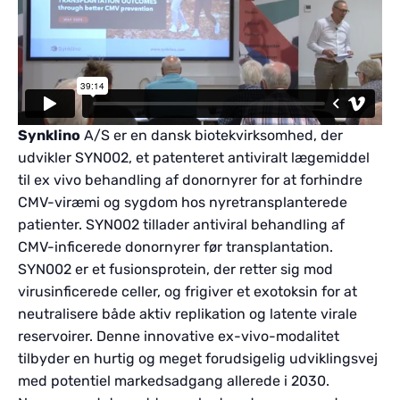
Synklino
A/S er en dansk biotekvirksomhed, der
udvikler SYN002, et patenteret antiviralt lægemiddel
til ex vivo behandling af donornyrer for at forhindre
CMV-viræmi og sygdom hos nyretransplanterede
patienter. SYN002 tillader antiviral behandling af
CMV-inficerede donornyrer før transplantation.
SYN002 er et fusionsprotein, der retter sig mod
virusinficerede celler, og frigiver et exotoksin for at
neutralisere både aktiv replikation og latente virale
reservoirer. Denne innovative ex-vivo-modalitet
tilbyder en hurtig og meget forudsigelig udviklingsvej
med potentiel markedsadgang allerede i 2030.