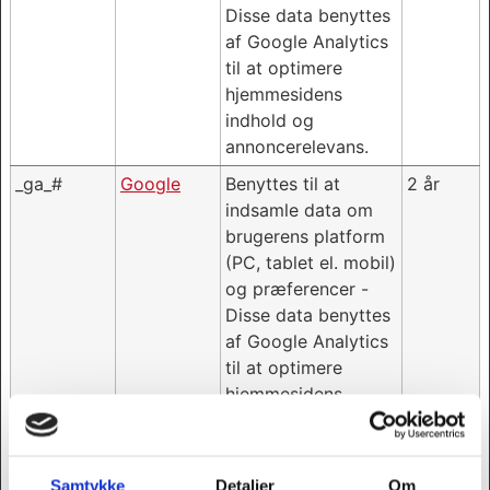
Disse data benyttes
af Google Analytics
til at optimere
hjemmesidens
indhold og
annoncerelevans.
_ga_#
Google
Benyttes til at
2 år
indsamle data om
brugerens platform
(PC, tablet el. mobil)
og præferencer -
Disse data benyttes
af Google Analytics
til at optimere
hjemmesidens
indhold og
annoncerelevans.
LAST_RES
YouTube
Benyttes til
Session
Samtykke
Detaljer
Om