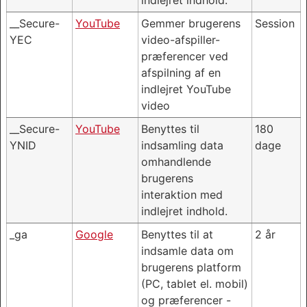
__Secure-
YouTube
Gemmer brugerens
Session
YEC
video-afspiller-
præferencer ved
afspilning af en
indlejret YouTube
video
__Secure-
YouTube
Benyttes til
180
YNID
indsamling data
dage
omhandlende
brugerens
interaktion med
indlejret indhold.
_ga
Google
Benyttes til at
2 år
indsamle data om
brugerens platform
(PC, tablet el. mobil)
og præferencer -