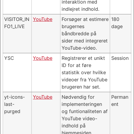
interaktion med
indlejret indhold.
VISITOR_IN
YouTube
Forsøger at estimere
180
FO1_LIVE
brugernes
dage
båndbredde på
sider med integreret
YouTube-video.
YSC
YouTube
Registrerer et unikt
Session
ID for at føre
statistik over hvilke
videoer fra YouTube
brugeren har set.
yt-icons-
YouTube
Nødvendig for
Perman
last-
implementeringen
ent
purged
og funtionaliteten af
YouTube video-
indhold på
hjemmesiden.