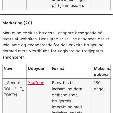
på hjemmesiden.
Marketing (20)
Marketing cookies bruges til at spore besøgende på
tværs af websites. Hensigten er at vise annoncer, der er
relevante og engagerende for den enkelte bruger, og
dermed mere værdifulde for udgivere og tredjeparts
annoncører.
Navn
Udbyder
Formål
Maksimal
opbevarin
__Secure-
YouTube
Benyttes til
180
ROLLOUT_
indsamling data
dage
TOKEN
omhandlende
brugerens
interaktion med
indlejret indhold.