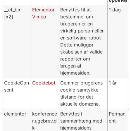
opbevarin
__cf_bm
Elementor
Benyttes til at
1 dag
[x2]
Vimeo
bestemme, om
brugeren er en
virkelig person eller
en software-robot -
Dette muliggør
skabelsen af valide
rapporter om
brugen af
hjemmesiden.
CookieCon
Cookiebot
Gemmer brugerens
1 år
sent
cookie-samtykke-
tilstand for det
aktuelle domæne.
elementor
konference
Benyttes i
Perman
r.ugebrev.d
sammenhæng med
ent
k
hjemmesidens