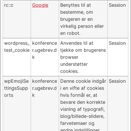
rc::c
Google
Benyttes til at
Session
bestemme, om
brugeren er en
virkelig person eller
en robot.
wordpress_
konference
Anvendes til at
Session
test_cookie
r.ugebrev.d
tjekke om brugerens
k
browser
understøtter
cookies.
wpEmojiSe
konference
Denne cookie indgår
Session
ttingsSupp
r.ugebrev.d
i en vifte af cookies
orts
k
hvis formål er, at
bevare den korrekte
visning af typografi,
blog/billede-slidere,
farvetemaer og
andre indstillinger