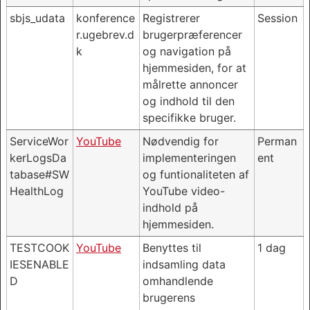
sbjs_udata
konference
Registrerer
Session
r.ugebrev.d
brugerpræferencer
k
og navigation på
hjemmesiden, for at
målrette annoncer
og indhold til den
specifikke bruger.
ServiceWor
YouTube
Nødvendig for
Perman
kerLogsDa
implementeringen
ent
tabase#SW
og funtionaliteten af
HealthLog
YouTube video-
indhold på
hjemmesiden.
TESTCOOK
YouTube
Benyttes til
1 dag
IESENABLE
indsamling data
D
omhandlende
brugerens