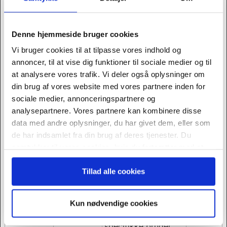
ULT_ENTR
indsamling data
Y_KEY
omhandlende
brugerens
Denne hjemmeside bruger cookies
interaktion med
Vi bruger cookies til at tilpasse vores indhold og
indlejret indhold.
annoncer, til at vise dig funktioner til sociale medier og til
at analysere vores trafik. Vi deler også oplysninger om
LogsDatab
YouTube
Benyttes til
Perman
din brug af vores website med vores partnere inden for
aseV2:V#||
indsamling data
ent
sociale medier, annonceringspartnere og
LogsReque
omhandlende
analysepartnere. Vores partnere kan kombinere disse
stsStore
brugerens
data med andre oplysninger, du har givet dem, eller som
interaktion med
de har indsamlet fra din brug af deres tjenester. Du
indlejret indhold.
samtykker til vores cookies, hvis du fortsætter med at
sbjs_curren
konference
Registrerer
Session
anvende vores hjemmeside.
t
r.ugebrev.d
brugerpræferencer
Tillad alle cookies
k
og navigation på
hjemmesiden, for at
målrette annoncer
Kun nødvendige cookies
og indhold til den
specifikke bruger.