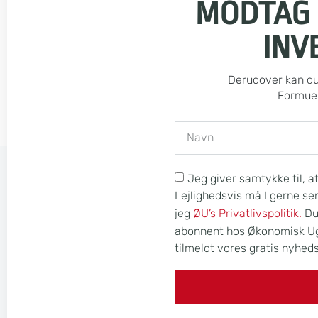
MODTAG
INV
Derudover kan du 
Formue 
Jeg giver samtykke til, a
Lejlighedsvis må I gerne s
jeg
ØU’s Privatlivspolitik.
Du 
abonnent hos Økonomisk Ugeb
tilmeldt vores gratis nyhed