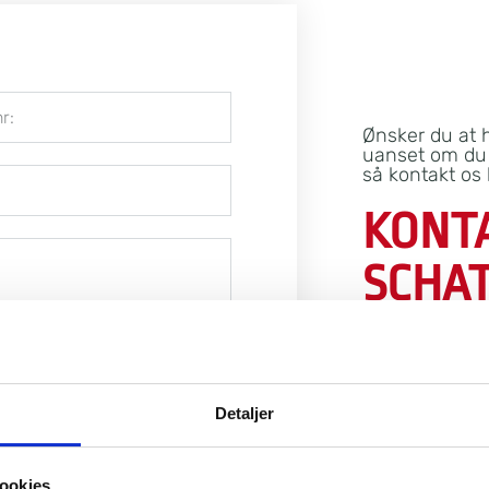
Ønsker du at 
uanset om du e
så kontakt os 
KONT
SCHA
TELEFON NR
+45 28122255
Detaljer
EMAIL
ssh@ugebrev.d
Send
ookies