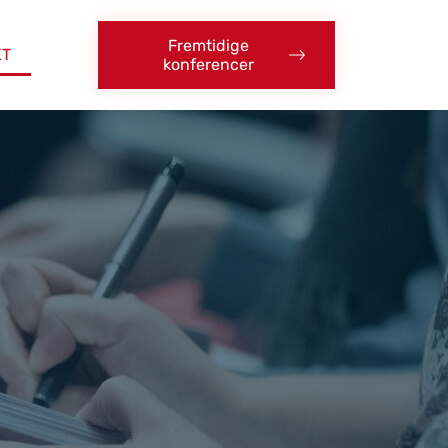
Fremtidige
KT
konferencer