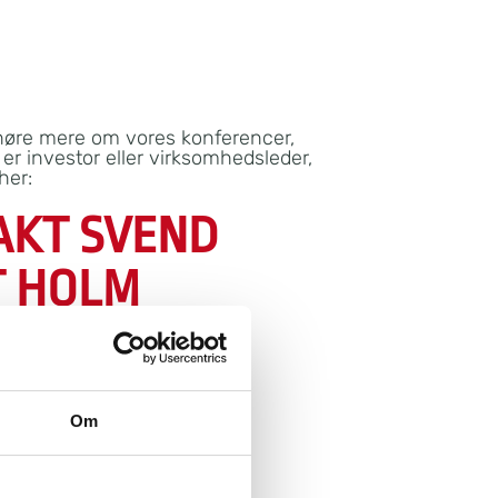
høre mere om vores konferencer,
r investor eller virksomhedsleder,
her:
AKT SVEND
T HOLM
Om
k