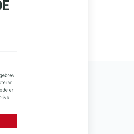
DE
Ugebrev.
pterer
rede er
blive