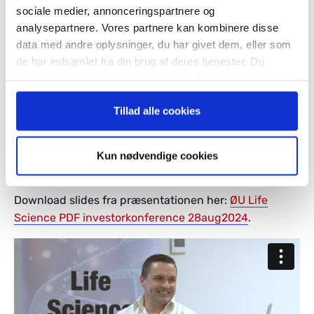
sociale medier, annonceringspartnere og
under navnet ProNephro AKI (NGAL).
analysepartnere. Vores partnere kan kombinere disse
BioPorto har kontorer i København (Danmark) og i
data med andre oplysninger, du har givet dem, eller som
de har indsamlet fra din brug af deres tjenester. Du
Boston, MA (USA). Selskabets aktier er noteret på
samtykker til vores cookies, hvis du fortsætter med at
NASDAQ Copenhagen. For yderligere information
anvende vores hjemmeside.
besøg venligst
www.bioporto.com
.
Tillad alle cookies
Steen Albrechtsen, Redaktør, Økonomisk ugebrev –
Kun nødvendige cookies
Life Science:
Download slides fra præsentationen her:
ØU Life
Science PDF investorkonference 28aug2024
.