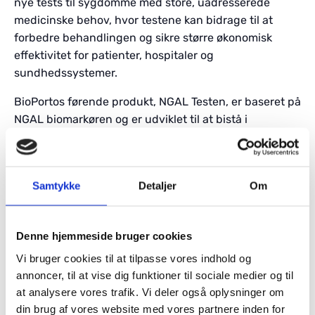
nye tests til sygdomme med store, uadresserede
medicinske behov, hvor testene kan bidrage til at
forbedre behandlingen og sikre større økonomisk
effektivitet for patienter, hospitaler og
sundhedssystemer.
BioPortos førende produkt, NGAL Testen, er baseret på
NGAL biomarkøren og er udviklet til at bistå i
diagnosen af akut nyreskade – en ofte forekommende
sygdom, som kan have betydelige konsekvenser,
herunder alvorlig sygdom og høj dødelighed, hvis den
Samtykke
Detaljer
Om
ikke identificeres og behandles tidligt. Ved at måle
NGAL kan læger identificere patienter med potentiel
risiko for akut nyresvigt hurtigere end med den
Denne hjemmeside bruger cookies
nuværende standardmetode, hvilket muliggør
Vi bruger cookies til at tilpasse vores indhold og
tidligere intervention og skræddersyede
annoncer, til at vise dig funktioner til sociale medier og til
behandlingsstrategier for patienterne. Selskabet
at analysere vores trafik. Vi deler også oplysninger om
markedsfører NGAL tests globalt under CE-mærkning
din brug af vores website med vores partnere inden for
og opnåede i 2023 markedsføringstilladelse i USA