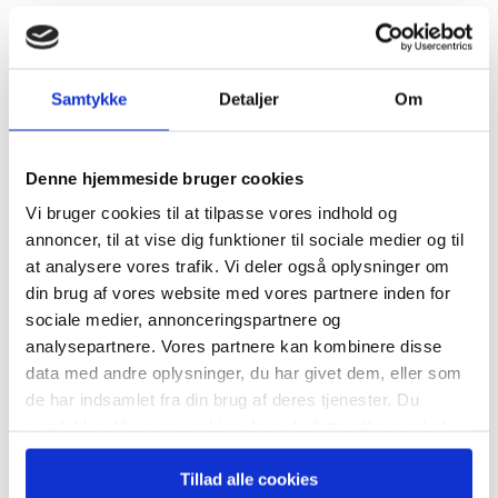
Samtykke
Detaljer
Om
Vær blandt de første til at høre om
kommende konferencer
MODTAG NYHEDER OM
Denne hjemmeside bruger cookies
KOMMENDE
Vi bruger cookies til at tilpasse vores indhold og
INVESTORKONFERENCER
annoncer, til at vise dig funktioner til sociale medier og til
at analysere vores trafik. Vi deler også oplysninger om
Derudover kan du ved
din brug af vores website med vores partnere inden for
tilmeldingen se frem til at
sociale medier, annonceringspartnere og
modtage 2 udgivelser af ØU
analysepartnere. Vores partnere kan kombinere disse
Formue og ØU Life Science –
data med andre oplysninger, du har givet dem, eller som
helt gratis og uforpligtende.
de har indsamlet fra din brug af deres tjenester. Du
samtykker til vores cookies, hvis du fortsætter med at
anvende vores hjemmeside.
Tillad alle cookies