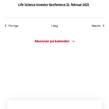
Life Science Investor Konference 22. februar 2023
Begivenheder
Begiv
Forrige
I dag
Næste
Abonner på kalender