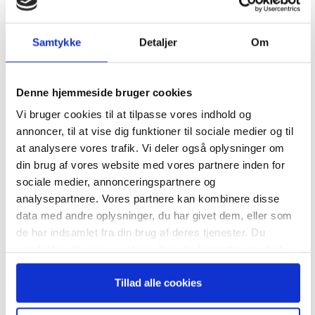
Samtykke
Detaljer
Om
27. september, 2023 kl. 13:30
-
17:30
Life Science Investor Konference 27. september 2023
Denne hjemmeside bruger cookies
maj 2023
Vi bruger cookies til at tilpasse vores indhold og
ONS
annoncer, til at vise dig funktioner til sociale medier og til
31
at analysere vores trafik. Vi deler også oplysninger om
din brug af vores website med vores partnere inden for
sociale medier, annonceringspartnere og
analysepartnere. Vores partnere kan kombinere disse
data med andre oplysninger, du har givet dem, eller som
31. maj, 2023 kl. 13:30
-
18:00
de har indsamlet fra din brug af deres tjenester. Du
Life Science Investor Konference 31. maj 2023
samtykker til vores cookies, hvis du fortsætter med at
anvende vores hjemmeside.
april 2023
Tillad alle cookies
ONS
19