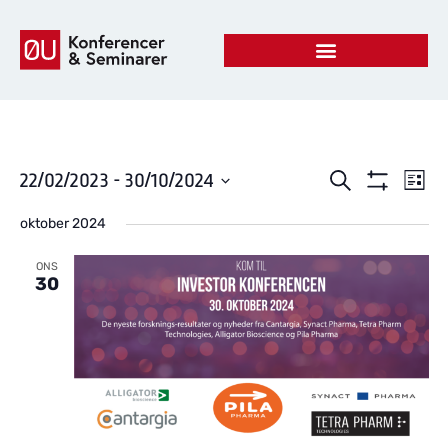
Begiven
Be
22/02/2023
 - 
30/10/2024
Søg efter begi
Liste
Vis filter
Vælg
Vi
Søgning
dato.
oktober 2024
Na
og
ONS
30
visninge
Navigat