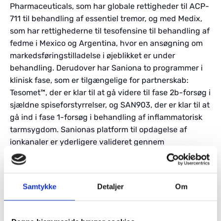
Pharmaceuticals, som har globale rettigheder til ACP-
711 til behandling af essentiel tremor, og med Medix,
som har rettighederne til tesofensine til behandling af
fedme i Mexico og Argentina, hvor en ansøgning om
markedsføringstilladelse i øjeblikket er under
behandling. Derudover har Saniona to programmer i
klinisk fase, som er tilgængelige for partnerskab:
Tesomet™, der er klar til at gå videre til fase 2b-forsøg i
sjældne spiseforstyrrelser, og SAN903, der er klar til at
gå ind i fase 1-forsøg i behandling af inflammatorisk
tarmsygdom. Sanionas platform til opdagelse af
ionkanaler er yderligere valideret gennem
forskningssamarbejder med Boehringer Ingelheim,
AstronauTx og Cephagenix. Saniona har hovedkontor i
København og er noteret på Nasdaq Stockholm Main
Samtykke
Detaljer
Om
Market. Yderligere information:
www.saniona.com