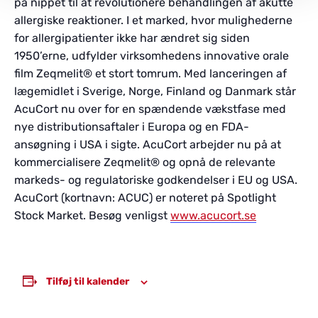
på nippet til at revolutionere behandlingen af akutte
allergiske reaktioner. I et marked, hvor mulighederne
for allergipatienter ikke har ændret sig siden
1950’erne, udfylder virksomhedens innovative orale
film Zeqmelit® et stort tomrum. Med lanceringen af
lægemidlet i Sverige, Norge, Finland og Danmark står
AcuCort nu over for en spændende vækstfase med
nye distributionsaftaler i Europa og en FDA-
ansøgning i USA i sigte. AcuCort arbejder nu på at
kommercialisere Zeqmelit® og opnå de relevante
markeds- og regulatoriske godkendelser i EU og USA.
AcuCort (kortnavn: ACUC) er noteret på Spotlight
Stock Market. Besøg venligst
www.acucort.se
Tilføj til kalender