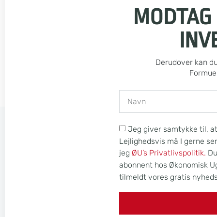
MODTAG
INV
Derudover kan du 
Formue 
Jeg giver samtykke til, a
Lejlighedsvis må I gerne s
jeg
ØU’s Privatlivspolitik.
Du 
abonnent hos Økonomisk Ugeb
tilmeldt vores gratis nyhed