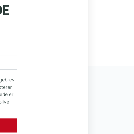
DE
Ugebrev.
pterer
rede er
blive