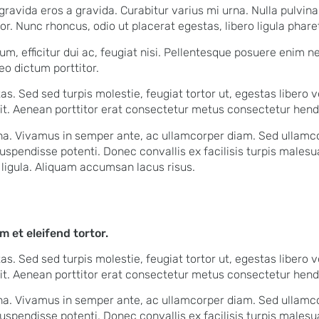
 gravida eros a gravida. Curabitur varius mi urna. Nulla pulvin
rtor. Nunc rhoncus, odio ut placerat egestas, libero ligula phare
m, efficitur dui ac, feugiat nisi. Pellentesque posuere enim n
o dictum porttitor.
tas. Sed sed turpis molestie, feugiat tortor ut, egestas libero
it. Aenean porttitor erat consectetur metus consectetur hendre
na. Vivamus in semper ante, ac ullamcorper diam. Sed ullamco
 Suspendisse potenti. Donec convallis ex facilisis turpis male
t ligula. Aliquam accumsan lacus risus.
m et eleifend tortor.
tas. Sed sed turpis molestie, feugiat tortor ut, egestas libero
it. Aenean porttitor erat consectetur metus consectetur hendre
na. Vivamus in semper ante, ac ullamcorper diam. Sed ullamco
 Suspendisse potenti. Donec convallis ex facilisis turpis male