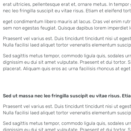
erat ultricies, pellentesque erat et, ornare metus. In tempor
nec leo fringilla suscipit eu vitae risus. Etiam et eleifend to
eget condimentum libero mauris at lacus. Cras vel enim rutru
sem non egestas feugiat. Quisque dapibus lorem imperdiet le
Praesent vel varius est. Duis tincidunt tincidunt nisi ut eges
Nulla facilisi laed aliquet tortor venenatis elementum suscip
Sed sagittis metus tempor, commodo ligula quis, sodales ur
dignissim eu dui sit amet vulputate. Praesent et dui tortor.
placerat. Aliquam quis eros ac urna facilisis rhoncus at ege
Sed ut massa nec leo fringilla suscipit eu vitae risus. Etia
Praesent vel varius est. Duis tincidunt tincidunt nisi ut eges
Nulla facilisi laed aliquet tortor venenatis elementum suscip
Sed sagittis metus tempor, commodo ligula quis, sodales ur
dignissim eu dui sit amet vulputate. Praesent et dui tortor.