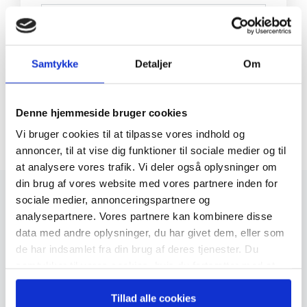
Samtykke
Detaljer
Om
Jeg giver samtykke til, at I sender mig
Denne hjemmeside bruger cookies
mails med de seneste historier fra
Vi bruger cookies til at tilpasse vores indhold og
Økonomisk Ugebrev. Lejlighedsvis må I
annoncer, til at vise dig funktioner til sociale medier og til
gerne sende mig gode tilbud og information
at analysere vores trafik. Vi deler også oplysninger om
om events. Samtidig accepterer jeg
ØU’s
din brug af vores website med vores partnere inden for
Privatlivspolitik.
Du kan til enhver tid
sociale medier, annonceringspartnere og
afmelde dig med et enkelt klik. Hvis du
analysepartnere. Vores partnere kan kombinere disse
allerede er abonnent hos Økonomisk
data med andre oplysninger, du har givet dem, eller som
Ugebrev, vil du ikke modtage de gratis
de har indsamlet fra din brug af deres tjenester. Du
udgivelser. Du vil stadig blive tilmeldt vores
samtykker til vores cookies, hvis du fortsætter med at
gratis nyhedsbrev.
anvende vores hjemmeside.
Tillad alle cookies