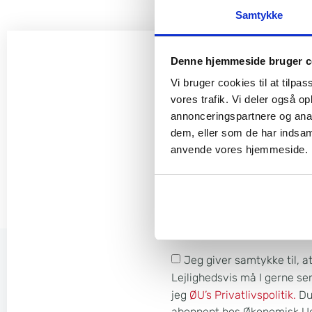
Samtykke
Denne hjemmeside bruger c
Vær blandt
Vi bruger cookies til at tilpas
MODTAG
vores trafik. Vi deler også o
annonceringspartnere og anal
INV
dem, eller som de har indsaml
anvende vores hjemmeside.
Derudover kan du 
Formue 
Jeg giver samtykke til, a
Lejlighedsvis må I gerne s
jeg
ØU’s Privatlivspolitik.
Du 
abonnent hos Økonomisk Ugeb