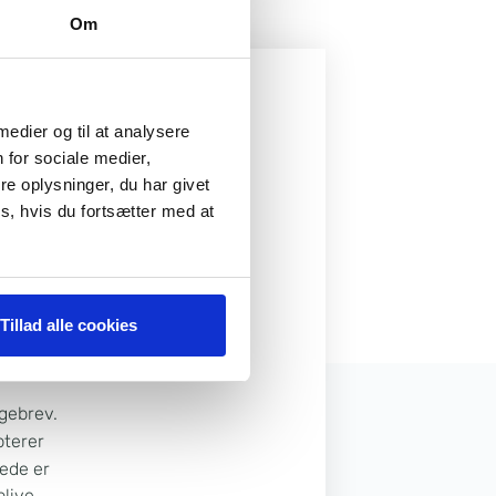
Om
 medier og til at analysere
DE
 for sociale medier,
e oplysninger, du har givet
s, hvis du fortsætter med at
Tillad alle cookies
Ugebrev.
pterer
rede er
blive