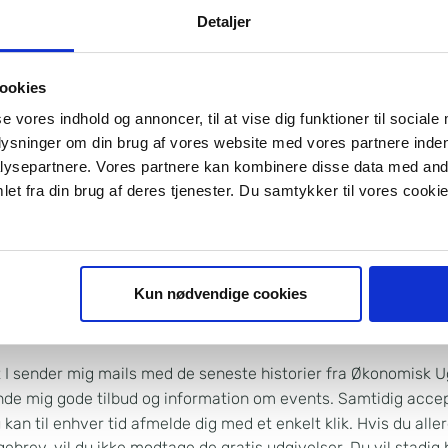
Detaljer
ookies
 de første til at høre om kommende konferencer
se vores indhold og annoncer, til at vise dig funktioner til sociale
 NYHEDER OM KOMMEN
plysninger om din brug af vores website med vores partnere inden
ysepartnere. Vores partnere kan kombinere disse data med andr
ESTORKONFERENCER
et fra din brug af deres tjenester. Du samtykker til vores cookie
ved tilmeldingen se frem til at modtage 2 udgivelser af ØU
og ØU Life Science – helt gratis og uforpligtende.
Kun nødvendige cookies
t I sender mig mails med de seneste historier fra Økonomisk 
ende mig gode tilbud og information om events. Samtidig acce
kan til enhver tid afmelde dig med et enkelt klik. Hvis du alle
rev, vil du ikke modtage de gratis udgivelser. Du vil stadig 