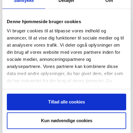
Samtykke
Detaljer
Om
Økonomisk Ugebrev. Lejlighedsvis må I
gerne sende mig gode tilbud og information
om events. Samtidig accepterer jeg
ØU’s
Denne hjemmeside bruger cookies
Privatlivspolitik.
Du kan til enhver tid
Vi bruger cookies til at tilpasse vores indhold og
afmelde dig med et enkelt klik. Hvis du
annoncer, til at vise dig funktioner til sociale medier og til
allerede er abonnent hos Økonomisk
at analysere vores trafik. Vi deler også oplysninger om
Ugebrev, vil du ikke modtage de gratis
din brug af vores website med vores partnere inden for
udgivelser. Du vil stadig blive tilmeldt vores
sociale medier, annonceringspartnere og
gratis nyhedsbrev.
analysepartnere. Vores partnere kan kombinere disse
data med andre oplysninger, du har givet dem, eller som
Tilmeld
de har indsamlet fra din brug af deres tjenester. Du
samtykker til vores cookies, hvis du fortsætter med at
anvende vores hjemmeside.
Tillad alle cookies
Kun nødvendige cookies