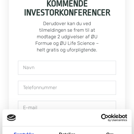
KOMMENDE
INVESTORKONFERENCER
Derudover kan du ved
tilmeldingen se frem til at
modtage 2 udgivelser af ØU
Formue og ØU Life Science –
helt gratis og uforpligtende.
Jeg giver samtykke til, at I sender mig
mails med de seneste historier fra