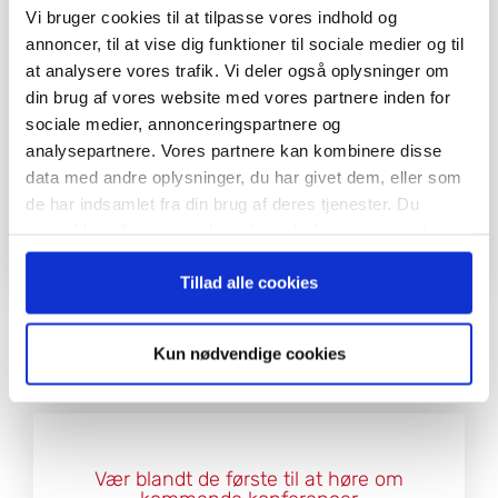
Vi bruger cookies til at tilpasse vores indhold og
annoncer, til at vise dig funktioner til sociale medier og til
at analysere vores trafik. Vi deler også oplysninger om
din brug af vores website med vores partnere inden for
sociale medier, annonceringspartnere og
analysepartnere. Vores partnere kan kombinere disse
data med andre oplysninger, du har givet dem, eller som
Data-driven design – It will make
your product better.
de har indsamlet fra din brug af deres tjenester. Du
samtykker til vores cookies, hvis du fortsætter med at
19. april 2023
anvende vores hjemmeside.
Tillad alle cookies
Kun nødvendige cookies
Vær blandt de første til at høre om